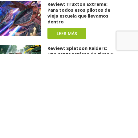
Review: Truxton Extreme:
Para todos esos pilotos de
vieja escuela que llevamos
dentro
LEER MÁS
Review: Splatoon Raiders:
Una carga repleta de tinta y
diversión ha llegado
LEER MÁS