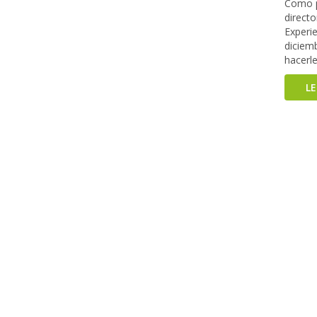
Como p
directo
Experie
diciem
hacerle
L