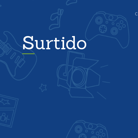
C
Surtido