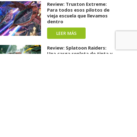
Review: Truxton Extreme:
Para todos esos pilotos de
vieja escuela que llevamos
dentro
LEER MÁS
Review: Splatoon Raiders:
Una carga repleta de tinta y
diversión ha llegado
LEER MÁS