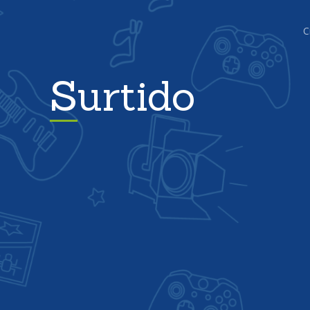
C
Surtido