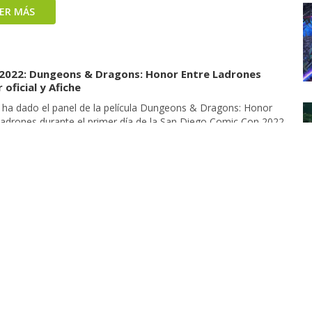
EER MÁS
2022: Dungeons & Dragons: Honor Entre Ladrones
r oficial y Afiche
 ha dado el panel de la película Dungeons & Dragons: Honor
Ladrones durante el primer día de la San Diego Comic Con 2022.
 que han estado Chris Pine, Michelle Rodriguez, Regé-Jean Page,
 Smith, Sophia Lillis, Chloe Coleman, Daisy Head and Hugh
 hablando de Dungeons & Dragons: Honor Among […]
EER MÁS