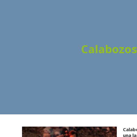
Calabozos
Calab
una la