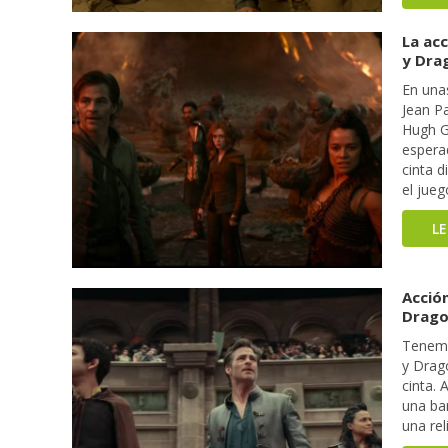
La acc
y Dra
En una
Jean Pa
Hugh G
espera
cinta d
el jue
L
Acción
Drago
Tenemo
y Drag
cinta. 
una ba
una rel