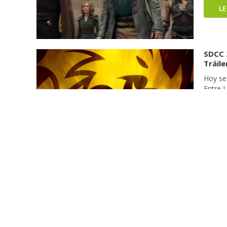
L
SDCC 
Tráile
Hoy se
Entre 
Es así
Justice
Grant,
L