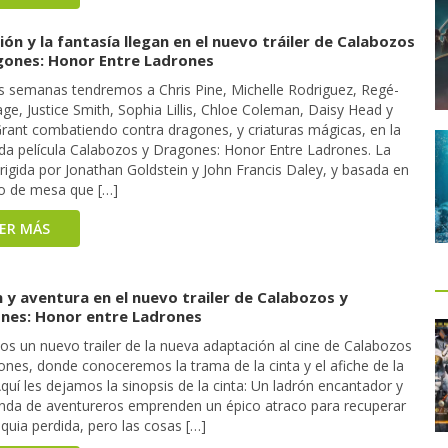
ión y la fantasía llegan en el nuevo tráiler de Calabozos
gones: Honor Entre Ladrones
s semanas tendremos a Chris Pine, Michelle Rodriguez, Regé-
ge, Justice Smith, Sophia Lillis, Chloe Coleman, Daisy Head y
rant combatiendo contra dragones, y criaturas mágicas, en la
da película Calabozos y Dragones: Honor Entre Ladrones. La
irigida por Jonathan Goldstein y John Francis Daley, y basada en
go de mesa que […]
EER MÁS
 y aventura en el nuevo trailer de Calabozos y
nes: Honor entre Ladrones
s un nuevo trailer de la nueva adaptación al cine de Calabozos
ones, donde conoceremos la trama de la cinta y el afiche de la
Aquí les dejamos la sinopsis de la cinta: Un ladrón encantador y
nda de aventureros emprenden un épico atraco para recuperar
iquia perdida, pero las cosas […]