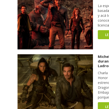
La esp
basada
y acá t
conocer
licenci
L
Michel
duran
Ladro
Charla
Honor e
estreno
Dragon
Embajad
porque
L