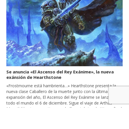
Se anuncia «El Ascenso del Rey Exánime», la nueva
exánsión de Hearthstone
«Frostmourne está hambrienta…» Hearthstone presenta la
nueva clase Caballero de la muerte junto con la última
expansión del año, El Ascenso del Rey Exánime se lanzará en
todo el mundo el 6 de diciembre. Sigue el viaje de Arthas
Menethil hasta convertirse en el villano icónico de Warcraft, el
Rey Exánime, en el prólogo de Caballero de […]
LEER MÁS