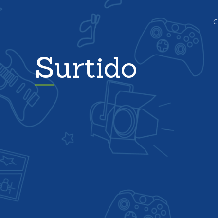
C
Surtido