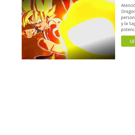
Atenci
Dragon 
person
y la S
potenci
L