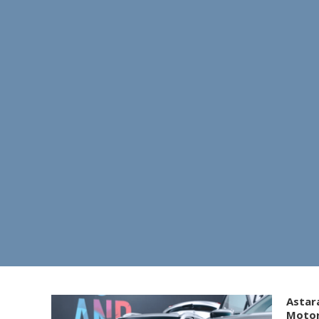
Astar
Moto