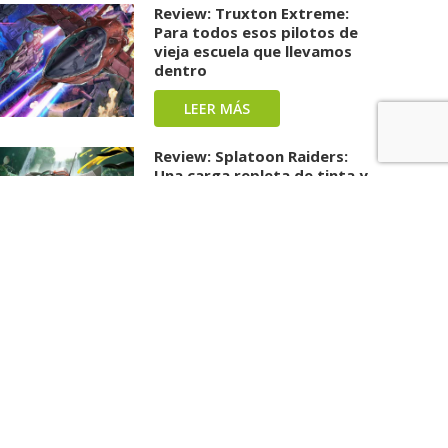
Review: Truxton Extreme:
Para todos esos pilotos de
vieja escuela que llevamos
dentro
LEER MÁS
Review: Splatoon Raiders:
Una carga repleta de tinta y
diversión ha llegado
LEER MÁS