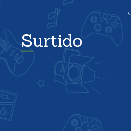
C
Surtido