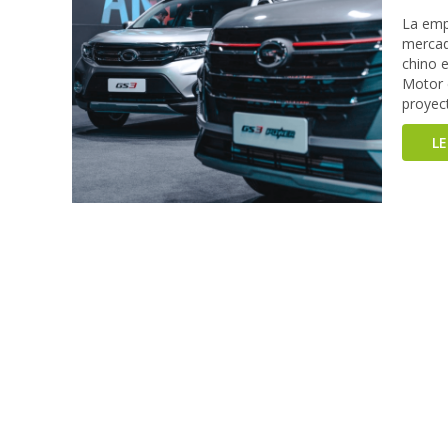
La emp
mercad
chino 
Motor e
proyec
L