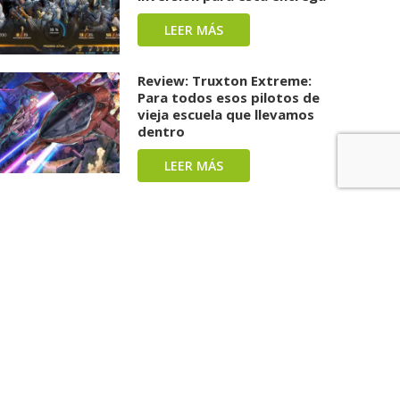
LEER MÁS
Review: Truxton Extreme:
Para todos esos pilotos de
vieja escuela que llevamos
dentro
LEER MÁS
Review: Splatoon Raiders:
Una carga repleta de tinta y
diversión ha llegado
LEER MÁS