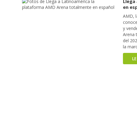
Llega
en es
AMD, l
conoce
y vend
Arena t
del 20
la mar
L