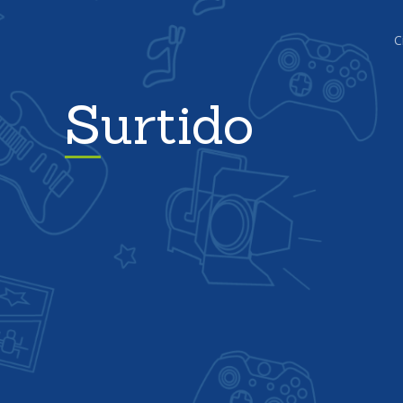
C
Surtido