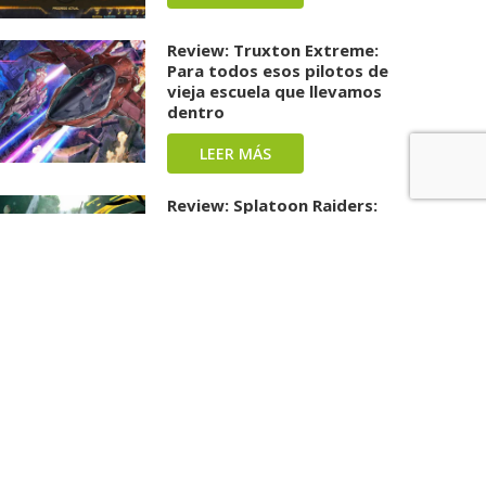
Review: Truxton Extreme:
Para todos esos pilotos de
vieja escuela que llevamos
dentro
LEER MÁS
Review: Splatoon Raiders:
Una carga repleta de tinta y
diversión ha llegado
LEER MÁS