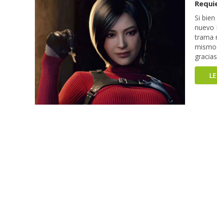
Requi
Si bie
nuevo D
trama 
mismo 
gracia
L