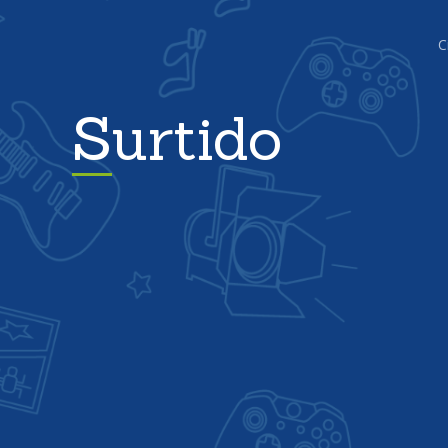
C
Surtido