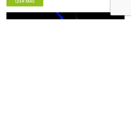
LEER MÁS
Anastasiia Horbatsevych: La pequeña estrella de la
acrobacia aérea que conquista el mundo
LEER MÁS