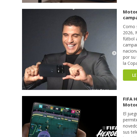
Motor
campañ
Como s
2026, 
fútbol 
campañ
nacion
por su 
la Cop
L
FIFA H
Motor
El jueg
permit
novedo
sus te