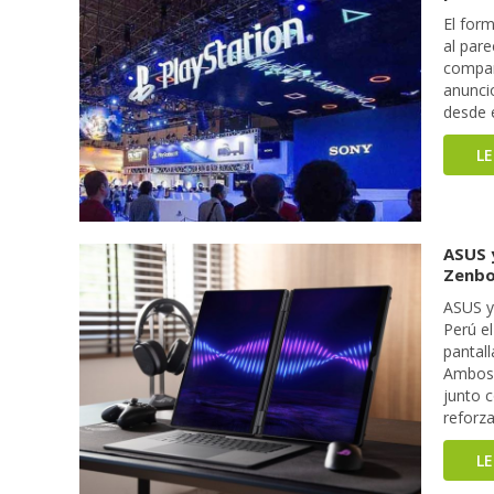
El for
al pare
compañ
anunci
desde 
L
ASUS 
Zenbo
ASUS y
Perú e
pantal
Ambos 
junto c
reforz
L