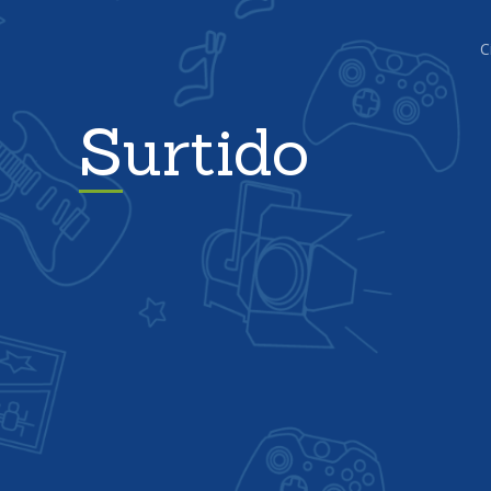
C
Surtido