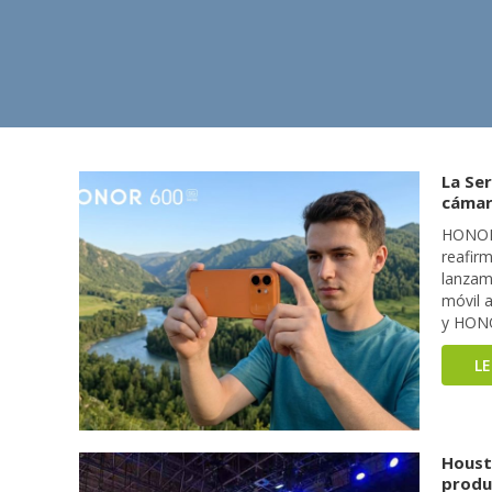
La Ser
cámar
HONOR,
reafir
lanzam
móvil 
y HONO
L
Houst
produc