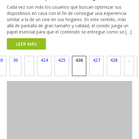
Cada vez son más los usuarios que buscan optimizar sus
dispositivos en casa con el fin de conseguir una experiencia
similar a la de un cine en sus hogares. En este sentido, más
allá de pantalla de gran tamaño y calidad, el sonido juega un
papel esencial para que el contenido se entregue como se […]
LEER MÁS
20
30
...
424
425
426
427
428
...