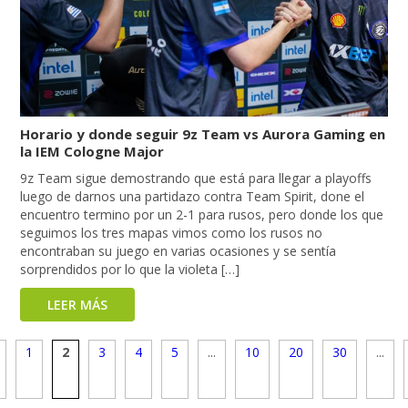
Horario y donde seguir 9z Team vs Aurora Gaming en
la IEM Cologne Major
9z Team sigue demostrando que está para llegar a playoffs
luego de darnos una partidazo contra Team Spirit, done el
encuentro termino por un 2-1 para rusos, pero donde los que
seguimos los tres mapas vimos como los rusos no
encontraban su juego en varias ocasiones y se sentía
sorprendidos por lo que la violeta […]
LEER MÁS
1
2
3
4
5
...
10
20
30
...