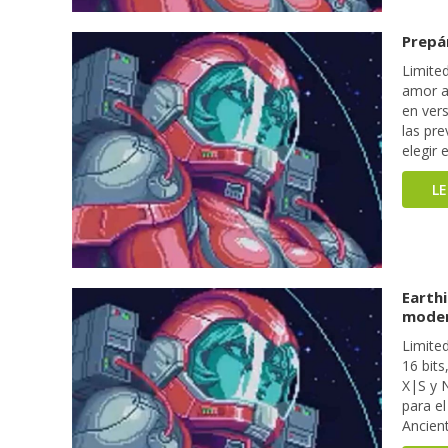
Prepár
Limite
amor a 
en vers
las pr
elegir 
L
Earth
mode
Limite
16 bits
X|S y 
para e
Ancien