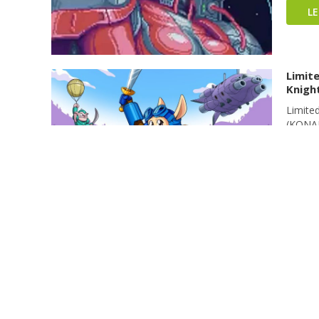
L
Limit
Knight
Limite
(KONAM
compar
Sparked
termin
Engine:
L