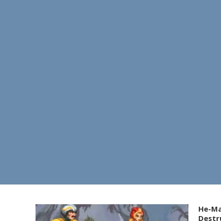
He-Ma
Destr