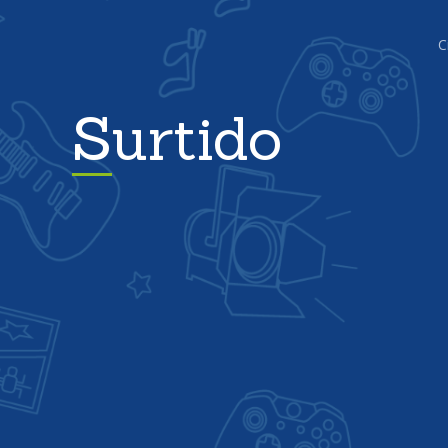
C
Surtido