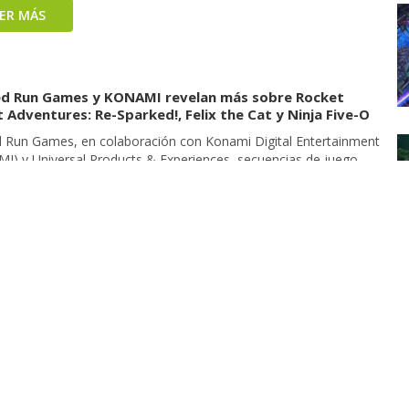
EER MÁS
ed Run Games y KONAMI revelan más sobre Rocket
 Adventures: Re-Sparked!, Felix the Cat y Ninja Five-O
d Run Games, en colaboración con Konami Digital Entertainment
I) y Universal Products & Experiences, secuencias de juego
tidas y más información sobre Rocket Knight Adventures: Re-
! y Felix the Cat en el evento IGN Fan Fest de este año. Para
ar el anuncio, finalmente se reveló otro proyecto de Carbon
 Ninja Five-O. Las […]
EER MÁS