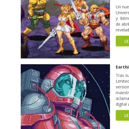
Un nue
Univer
y Bitma
de abri
revela
L
Earthi
Tras s
Limite
version
maestra
aclama
digital
L