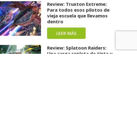
Review: Truxton Extreme:
Para todos esos pilotos de
vieja escuela que llevamos
dentro
LEER MÁS
Review: Splatoon Raiders:
Una carga repleta de tinta y
diversión ha llegado
LEER MÁS