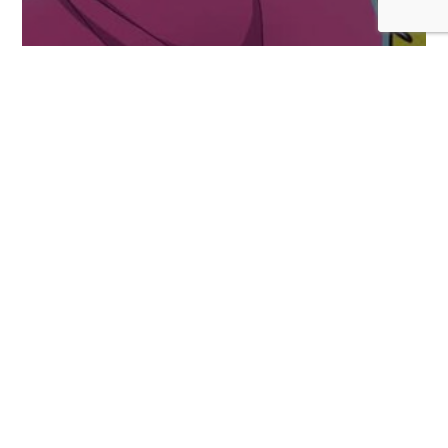
Se habrían revelado más personajes DLC
para Marvel Tokon: Fighting Souls